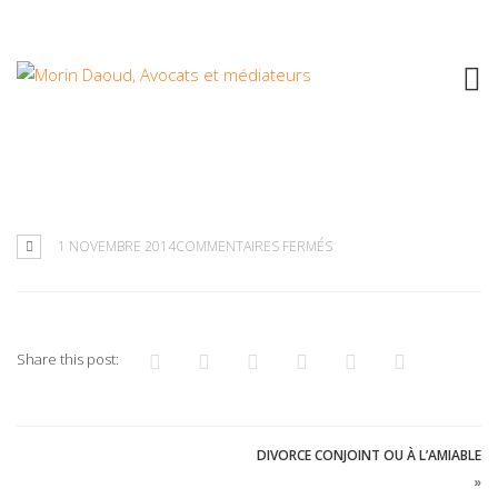
REQUÊTE NON CONTESTÉE
SUR
1 NOVEMBRE 2014
COMMENTAIRES FERMÉS
REQUÊTE
NON
CONTESTÉE
Share this post:
DIVORCE CONJOINT OU À L’AMIABLE
»