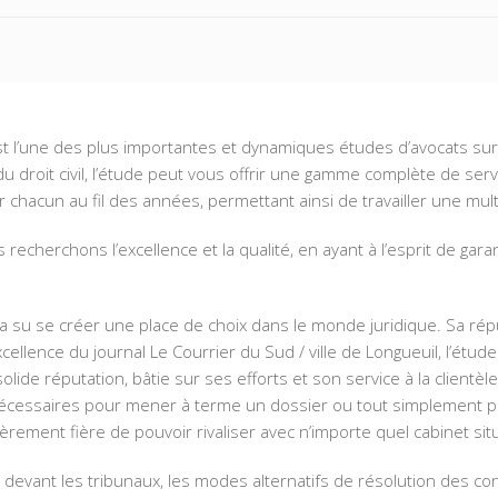
t l’une des plus importantes et dynamiques études d’avocats sur
droit civil, l’étude peut vous offrir une gamme complète de servi
r chacun au fil des années, permettant ainsi de travailler une mul
herchons l’excellence et la qualité, en ayant à l’esprit de garanti
 a su se créer une place de choix dans le monde juridique. Sa réput
cellence du journal Le Courrier du Sud / ville de Longueuil, l’étu
e réputation, bâtie sur ses efforts et son service à la clientèle,
 nécessaires pour mener à terme un dossier ou tout simplement p
èrement fière de pouvoir rivaliser avec n’importe quel cabinet si
devant les tribunaux, les modes alternatifs de résolution des confl