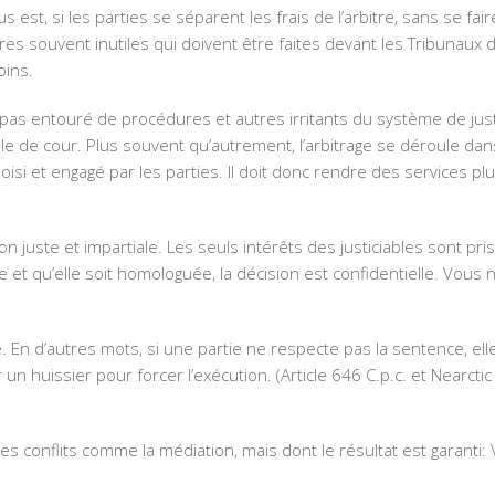
 est, si les parties se séparent les frais de l’arbitre, sans se fai
 souvent inutiles qui doivent être faites devant les Tribunaux de 
oins.
pas entouré de procédures et autres irritants du système de just
 de cour. Plus souvent qu’autrement, l’arbitrage se déroule dans 
isi et engagé par les parties. Il doit donc rendre des services plu
 juste et impartiale. Les seuls intérêts des justiciables sont pri
 et qu’elle soit homologuée, la décision est confidentielle. Vous
. En d’autres mots, si une partie ne respecte pas la sentence, el
 huissier pour forcer l’exécution. (Article 646 C.p.c. et Nearctic
es conflits comme la médiation, mais dont le résultat est garanti: