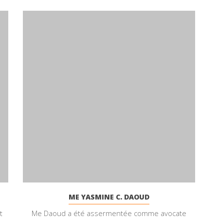
ME YASMINE C. DAOUD
t
Me Daoud a été assermentée comme avocate