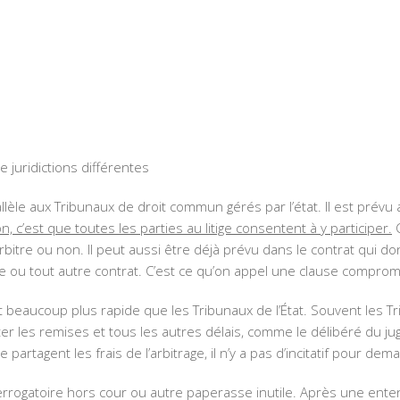
 juridictions différentes
arallèle aux Tribunaux de droit commun gérés par l’état. Il est prév
ion, c’est que toutes les parties au litige consentent à y participer.
C
arbitre ou non. Il peut aussi être déjà prévu dans le contrat qui d
e ou tout autre contrat. C’est ce qu’on appel une clause comprom
est beaucoup plus rapide que les Tribunaux de l’État. Souvent les 
er les remises et tous les autres délais, comme le délibéré du j
 se partagent les frais de l’arbitrage, il n’y a pas d’incitatif pour d
rogatoire hors cour ou autre paperasse inutile. Après une entent