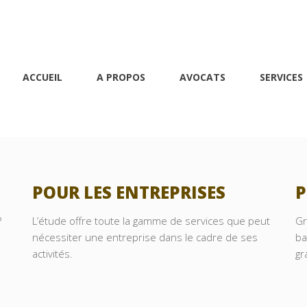
MORIN DAOUD
ACCUEIL
A PROPOS
AVOCATS
SERVICES
Avocats et médiateurs
POUR LES ENTREPRISES
P
?
L’étude offre toute la gamme de services que peut
Gr
nécessiter une entreprise dans le cadre de ses
ba
activités.
gr