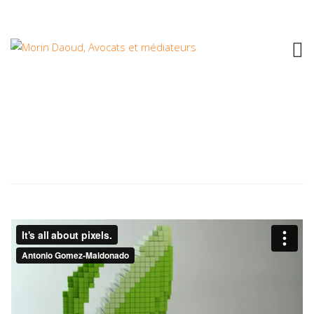
GIBSON GUITARS
Nemo enim ipsam voluptatem quia voluptas sit
aspernatur.